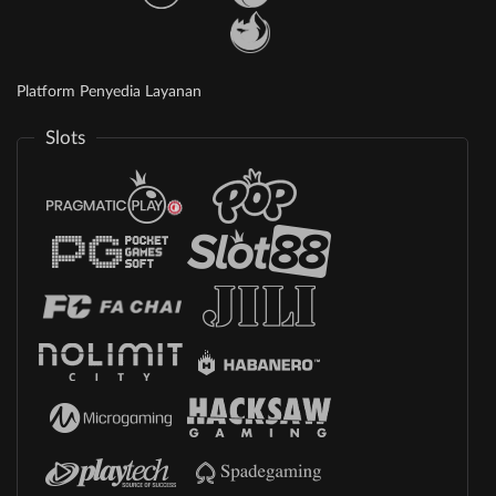
Platform Penyedia Layanan
Slots