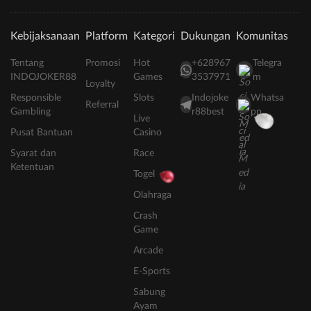
Kebijaksanaan
Platform
Kategori
Dukungan
Komunitas
Tentang
Promosi
Hot
+628967
Telegra
INDOJOKER88
Games
3537971
m
Loyalty
Responsible
Slots
Indojoke
Whatsa
Referral
Gambling
r88best
pp
Live
Pusat Bantuan
Casino
Syarat dan
Race
Ketentuan
Togel
Olahraga
Crash
Game
Arcade
E-Sports
Sabung
Ayam