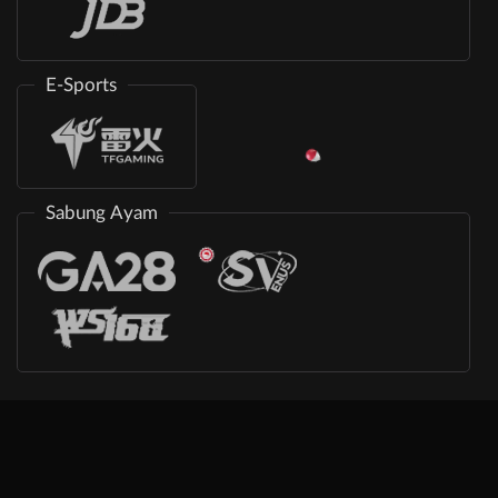
E-Sports
Sabung Ayam