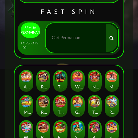
FAST SPIN
SEMUA
PERMAINAN
TOP
SLOTS
20
Adventure To The West
Royale House
The Great Safari
Wild Calavera
Neko Riches
Mahjong Princess
Mushroom Bandit
Roma
The Nutcrackers
Golden Moon Empire
The Maya Myth
Royal Katt
Wild Wet Win
Ranger Showdown
Fruits Mania
Spirit of the Sea
Poker Ways
Summer Splash Paradise