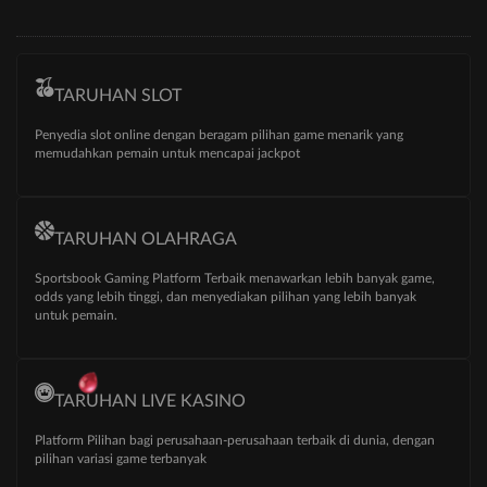
TARUHAN SLOT
Penyedia slot online dengan beragam pilihan game menarik yang
memudahkan pemain untuk mencapai jackpot
TARUHAN OLAHRAGA
Sportsbook Gaming Platform Terbaik menawarkan lebih banyak game,
odds yang lebih tinggi, dan menyediakan pilihan yang lebih banyak
untuk pemain.
TARUHAN LIVE KASINO
Platform Pilihan bagi perusahaan-perusahaan terbaik di dunia, dengan
pilihan variasi game terbanyak