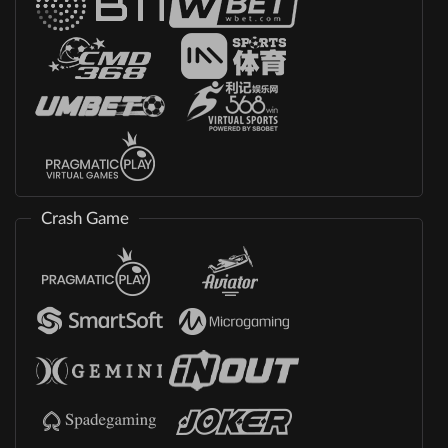
Crash Game