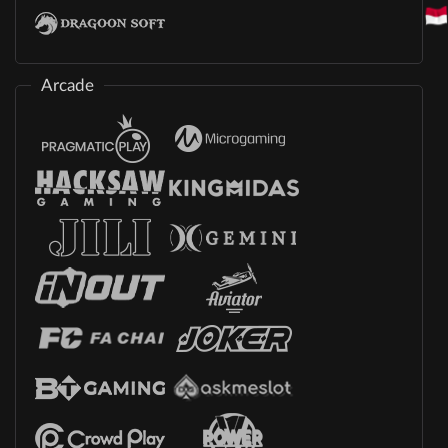
Arcade